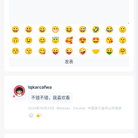
😀
😃
😄
😁
😆
😅
🤣
😂
🙂
🙃
😉
😊
😇
🥰
😍
🤩
😘
😗
😚
😙
😋
😛
😜
🤪
🤝
🤑
🤗
🤭
🤫
🤔
🤐
🤨
😐
😑
😶
😏
发表
😒
🙄
😬
🤥
😌
😔
😪
🤤
😴
😷
🤒
🤕
🤢
🤮
🤧
🥵
🥶
🥴
tqkarcafwa
😵
🤯
🤠
🥳
😎
🤓
🧐
😕
😟
不错不错，我喜欢看
🙁
☹️
😮
😯
😲
😳
🥺
😦
😧
2024年09月23日
· Windows · Chrome
· 中国浙江省舟山市电信
😨
😰
😥
😢
😭
😱
😖
😣
😞
👍
2
😓
😩
😫
🥱
😤
😡
😠
🤬