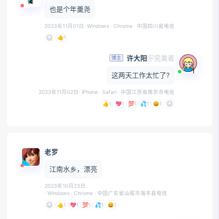
也是个年羹尧
2023年11月01日
· Windows · Chrome
· 中国四川省电信
👍
1
许大阳
＠完美者
博主
1
这两天工作太忙了?
2023年11月02日
· iPhone · Safari
· 中国江苏省南京市电信
👍
1
💖
1
💯
1
💦
1
😄
1
老罗
江南水乡，漂亮
2023年10月23日
· Windows · Chrome
· 中国广东省汕尾市海丰县电信
👍
1
💖
1
💯
1
💦
1
😄
1