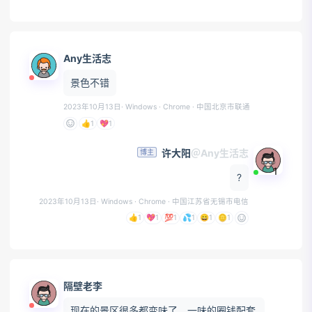
Any生活志
景色不错
2023年10月13日
· Windows · Chrome
· 中国北京市联通
👍
1
💖
1
许大阳
＠Any生活志
博主
1
?
2023年10月13日
· Windows · Chrome
· 中国江苏省无锡市电信
👍
1
💖
1
💯
1
💦
1
😄
1
🪙
1
隔壁老李
现在的景区很多都变味了，一味的圈钱配套