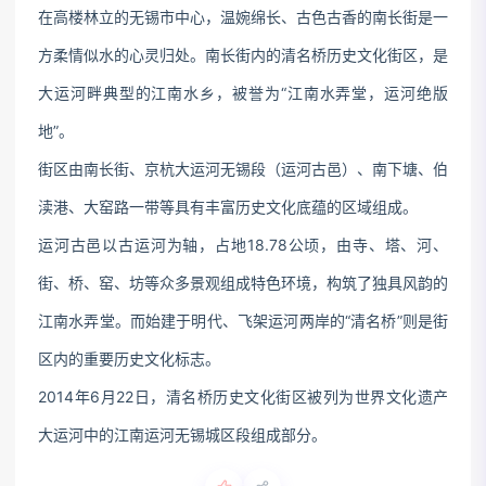
在高楼林立的无锡市中心，温婉绵长、古色古香的南长街是一
方柔情似水的心灵归处。南长街内的清名桥历史文化街区，是
大运河畔典型的江南水乡，被誉为“江南水弄堂，运河绝版
地”。
街区由南长街、京杭大运河无锡段（运河古邑）、南下塘、伯
渎港、大窑路一带等具有丰富历史文化底蕴的区域组成。
运河古邑以古运河为轴，占地18.78公顷，由寺、塔、河、
街、桥、窑、坊等众多景观组成特色环境，构筑了独具风韵的
江南水弄堂。而始建于明代、飞架运河两岸的“清名桥”则是街
区内的重要历史文化标志。
2014年6月22日，清名桥历史文化街区被列为世界文化遗产
大运河中的江南运河无锡城区段组成部分。