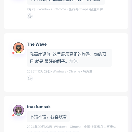
🙁
☹️
😮
😯
😲
😳
🥺
😦
😧
2月7日
· Windows · Chrome
· 墨西哥Chiapas自治大学
😨
😰
😥
😢
😭
😱
😖
😣
😞
😓
😩
😫
🥱
😤
😡
😠
🤬
The Wave
我高度评价, 这里展示真正的旅游。你的项
目 就是 最好的例子。加油。
2025年12月29日
· Windows · Chrome
· 乌克兰
tnazfumsxk
不错不错，我喜欢看
2024年09月23日
· Windows · Chrome
· 中国浙江省舟山市电信