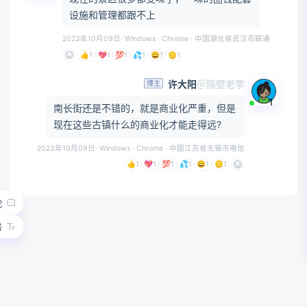
设施和管理都跟不上
2023年10月09日
· Windows · Chrome
· 中国湖北省武汉市联通
👍
1
💖
1
💯
1
💦
1
😄
1
🪙
1
许大阳
＠隔壁老李
博主
1
南长街还是不错的，就是商业化严重，但是
现在这些古镇什么的商业化才能走得远?
2023年10月09日
· Windows · Chrome
· 中国江苏省无锡市电信
👍
1
💖
1
💯
1
💦
1
😄
1
🪙
1
论
号