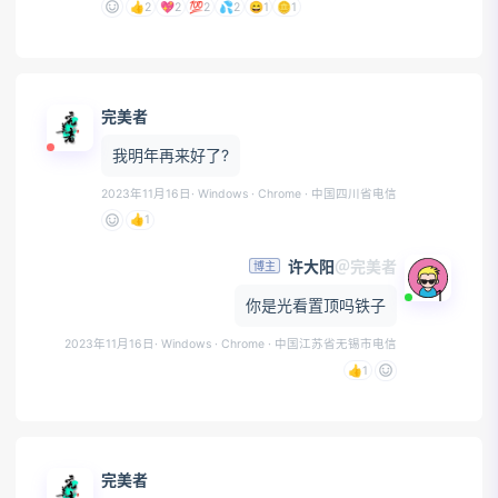
👍
2
💖
2
💯
2
💦
2
😄
1
🪙
1
完美者
我明年再来好了?
2023年11月16日
· Windows · Chrome
· 中国四川省电信
👍
1
许大阳
＠完美者
博主
1
你是光看置顶吗铁子
2023年11月16日
· Windows · Chrome
· 中国江苏省无锡市电信
👍
1
完美者