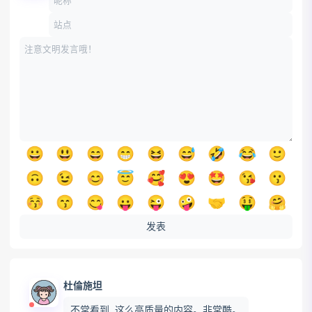
😀
😃
😄
😁
😆
😅
🤣
😂
🙂
🙃
😉
😊
😇
🥰
😍
🤩
😘
😗
😚
😙
😋
😛
😜
🤪
🤝
🤑
🤗
🤭
🤫
🤔
🤐
🤨
😐
😑
😶
😏
发表
😒
🙄
😬
🤥
😌
😔
😪
🤤
😴
😷
🤒
🤕
🤢
🤮
🤧
🥵
🥶
🥴
杜倫施坦
😵
🤯
🤠
🥳
😎
🤓
🧐
😕
😟
不常看到, 这么高质量的内容。非常酷。