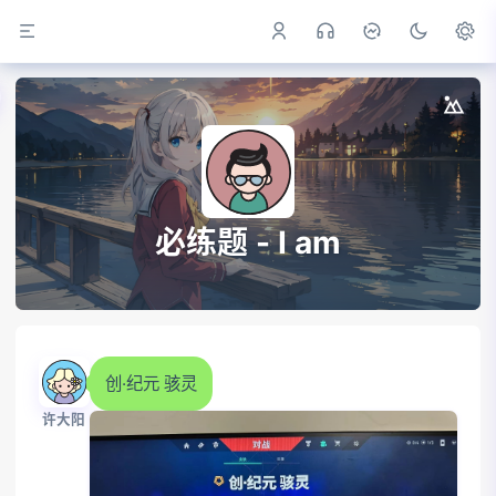
必练题 - I am
创·纪元 骇灵
许大阳