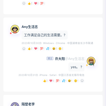
👍
2
💖
2
💯
1
😓
😩
😫
🥱
😤
😡
😠
🤬
Any生活志
工作满足自己的生活需要。?
2023年10月30日
· Windows · Chrome
· 中国湖南省长沙市联通
👍
2
💖
1
💯
1
💦
1
😄
2
🪙
2
许大阳
＠Any生活志
博主
1
yes。 ?
2023年10月31日
· iPhone · Safari
· 中国江苏省无锡市电信
👍
2
💖
3
💯
1
💦
1
😄
1
🪙
1
隔壁老李