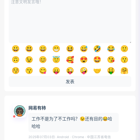
😀
😃
😄
😁
😆
😅
🤣
😂
🙂
🙃
😉
😊
😇
🥰
😍
🤩
😘
😗
😚
😙
😋
😛
😜
🤪
🤝
🤑
🤗
🤭
🤫
🤔
🤐
🤨
😐
😑
😶
😏
发表
😒
🙄
😬
🤥
😌
😔
😪
🤤
😴
😷
🤒
🤕
🤢
🤮
🤧
🥵
🥶
🥴
网易有柿
😵
🤯
🤠
🥳
😎
🤓
🧐
😕
😟
工作不是为了不工作吗？😉还有目的😂哈
🙁
☹️
😮
😯
😲
😳
🥺
😦
😧
哈哈
😨
😰
😥
😢
😭
😱
😖
😣
😞
2025年07月03日
· Android · Chrome
· 中国江苏省电信